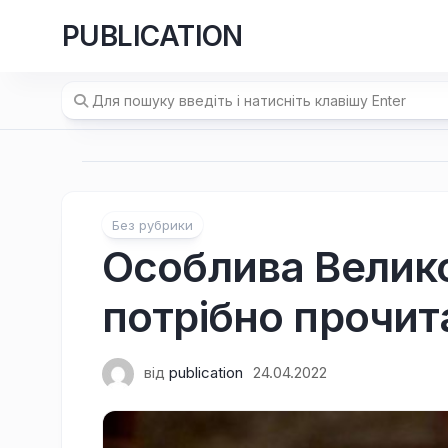
Перейти
PUBLICATION
до
вмісту
Без рубрики
Особлива Велико
потрібно прочит
від
publication
24.04.2022