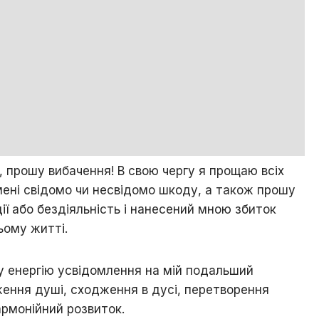
, прошу вибачення! В свою чергу я прощаю всіх
 мені свідомо чи несвідомо шкоду, а також прошу
дії або бездіяльність і нанесений мною збиток
ьому житті.
ну енергію усвідомлення на мій подальший
ження душі, сходження в дусі, перетворення
армонійний розвиток.