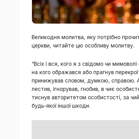
Великодня молитва, яку потрібно прочи
церкви, читайте цю особливу молитву.
“Всіх і вся, кого я з свідомо чи мимово
на кого ображався або прагнув перекроїт
принижував словом, думкою, справою. 
лестив, ігнорував, гнобив, в чиє особис
тиснув авторитетом особистості, за чи
будь-якої іншої шкоди.