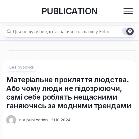
Перейти
PUBLICATION
до
вмісту
Без рубрики
Матеріальне прокляття людства.
Або чому люди не підозрюючи,
самі себе роблять нещасними
ганяючись за модними трендами
від
publication
21.10.2024