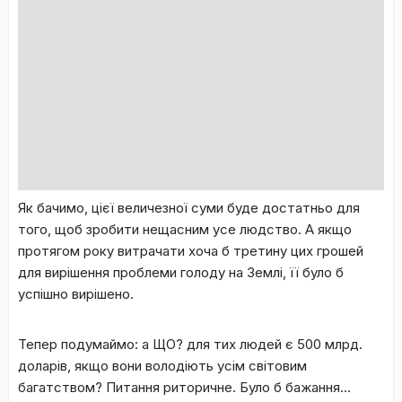
Як бачимо, цієї величезної суми буде достатньо для
того, щоб зробити нещасним усе людство. А якщо
протягом року витрачати хоча б третину цих грошей
для вирішення проблеми голоду на Землі, її було б
успішно вирішено.
Тепер подумаймо: а ЩО? для тих людей є 500 млрд.
доларів, якщо вони володіють усім світовим
багатством? Питання риторичне. Було б бажання…