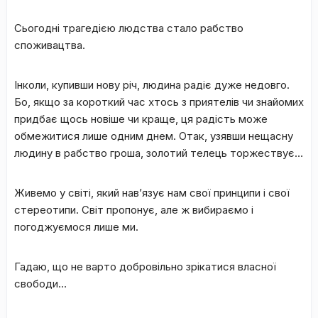
Сьогодні трагедією людства стало рабство
споживацтва.
Інколи, купивши нову річ, людина радіє дуже недовго.
Бо, якщо за короткий час хтось з приятелів чи знайомих
придбає щось новіше чи краще, ця радість може
обмежитися лише одним днем. Отак, узявши нещасну
людину в рабство гроша, золотий телець торжествує…
Живемо у світі, який нав’язує нам свої принципи і свої
стереотипи. Світ пропонує, але ж вибираємо і
погоджуємося лише ми.
Гадаю, що не варто добровільно зрікатися власної
свободи…