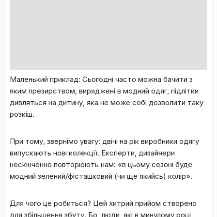
Маленький приклад: Сьогодні часто можна бачити з
яким презирством, виряджені в модний одяг, підлітки
дивляться на дитину, яка не може собі дозволити таку
розкіш.
При тому, звернімо увагу: двічі на рік виробники одягу
випускають нові колекції. Експерти, дизайнери
нескінченно повторюють нам: «в цьому сезоні буде
модний зелений/фісташковий (чи ще якийсь) колір».
Для чого це робиться? Цей хитрий прийом створено
для збільшення збуту. Бо, люди, які в минулому році