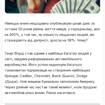
Німецькі вчені нещодавно опублікували цікаві дані: за
останні 50 років рівень життя німців, у середньому, зріс
на 400%, у той час, як кількість нещасних людей, які
страждають від депресії, зросла на 38%. Чому?
Генрі Форд став одним з найбільш багатих людей у
світі, завдяки реформуванню автомобільного
виробництва. Його успіхи надихнули багатьох
талановитих підприємців на створення найбільших
брендів: Cadillac, Chevrolet, Buick (Бьюїк), Dodge
(Додж). Нові машини буквально заполонили Америку.
Через деякий час настав такий момент, коли продажі
автомобілів різко впали. Ринок наситився.