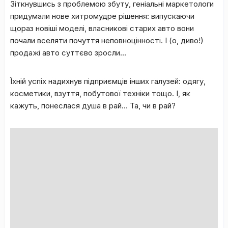
Зіткнувшись з проблемою збуту, геніальні маркетологи
придумали нове хитромудре рішення: випускаючи
щораз новіші моделі, власникові старих авто вони
почали вселяти почуття неповноцінності. І (о, диво!)
продажі авто суттєво зросли…
Їхній успіх надихнув підприємців інших галузей: одягу,
косметики, взуття, побутової техніки тощо. І, як
кажуть, понеслася душа в рай… Та, чи в рай?