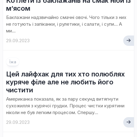
Котлети із баклажанів на смак ніби із
м’ясом
Баклажани надзвичайно смачні овочі. Чого тільки з них
не готують і запіканки, і рулетики, і салати, і супи… А
ми...
29.09.2023
Їжа
Цей лайфхак для тих хто полюблях
куряче філе але не любить його
чистити
Американка показала, як за пару секунд витягнути
сухожилля з курячої грудки. Процес чистки курятини
ніколи не був легким процесом. Спершу...
29.09.2023